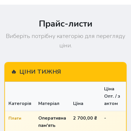
Прайс-листи
Виберіть потрібну категорію для перегляду
ціни.
🔥
ЦІНИ ТИЖНЯ
Ціна
Опт. / з
Категорія
Матеріал
Ціна
актом
О
Оперативна
2 700,00 ₴
-
к
Плати
пам'ять