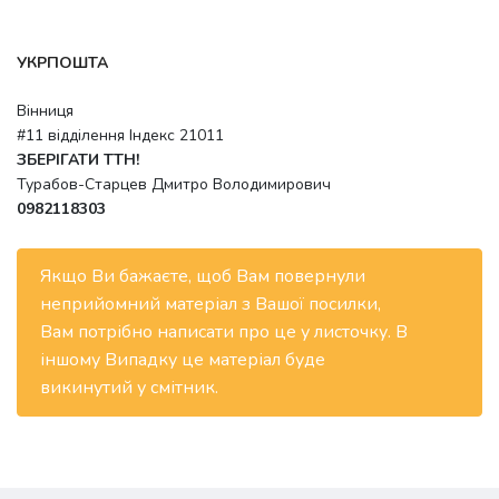
УКРПОШТА
Вінниця
#11 відділення Індекс 21011
ЗБЕРІГАТИ ТТН!
Турабов-Старцев Дмитро Володимирович
0982118303
Якщо Ви бажаєте, щоб Вам повернули
неприйомний матеріал з Вашої посилки,
Вам потрібно написати про це у листочку. В
іншому Випадку це матеріал буде
викинутий у смітник.