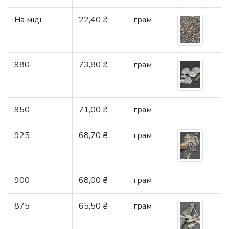
На міді
22,40 ₴
грам
980
73,80 ₴
грам
950
71,00 ₴
грам
925
68,70 ₴
грам
900
68,00 ₴
грам
875
65,50 ₴
грам