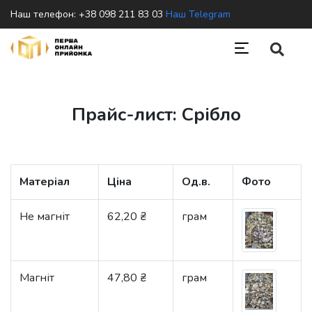
Наш телефон: +38 098 211 83 03
Наш Telegram
Прайс-лист: Срібло
Матеріал
Ціна
Од.в.
Фото
Не магніт
62,20 ₴
грам
Магніт
47,80 ₴
грам